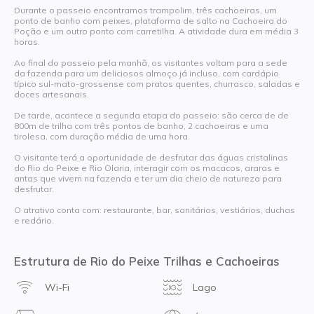
Durante o passeio encontramos trampolim, três cachoeiras, um
ponto de banho com peixes, plataforma de salto na Cachoeira do
Poção e um outro ponto com carretilha. A atividade dura em média 3
horas.
Ao final do passeio pela manhã, os visitantes voltam para a sede
da fazenda para um deliciosos almoço já incluso, com cardápio
típico sul-mato-grossense com pratos quentes, churrasco, saladas e
doces artesanais.
De tarde, acontece a segunda etapa do passeio: são cerca de de
800m de trilha com três pontos de banho, 2 cachoeiras e uma
tirolesa, com duração média de uma hora.
O visitante terá a oportunidade de desfrutar das águas cristalinas
do Rio do Peixe e Rio Olaria, interagir com os macacos, araras e
antas que vivem na fazenda e ter um dia cheio de natureza para
desfrutar.
O atrativo conta com: restaurante, bar, sanitários, vestiários, duchas
e redário.
Estrutura de Rio do Peixe Trilhas e Cachoeiras
Wi-Fi
Lago