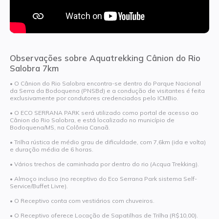
Observações sobre Aquatrekking Cânion do Rio
Salobra 7km
• O Cânion do Rio Salobra encontra-se dentro do Parque Nacional
da Serra da Bodoquena (PNSBd) e a condução de visitantes é feita
exclusivamente por condutores credenciados pelo ICMBio.
• O ECO SERRANA PARK será utilizado como portal de acesso ao
Cânion do Rio Salobra, e está localizado no município de
Bodoquena/MS, na Colônia Canaã.
• Trilha rústica de médio grau de dificuldade, com 7,6km (ida e volta)
e duração média de 6 horas.
• Vários trechos de caminhada por dentro do rio (Acqua Trekking).
• Almoço incluso (no receptivo do Eco Serrana Park sistema Self-
Service/Buffet Livre).
• O Receptivo conta com vestiários com chuveiros.
• O Receptivo oferece Locação de Sapatilhas de Trilha (R$10,00).