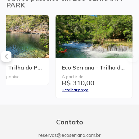
PARK
Exclusivo - Trilha do Poção
Eco Serrana - Trilha do Funil 2km
disponível
A partir de
R$ 310,00
Detalhar preço
Contato
reservas@ecoserrana.com.br