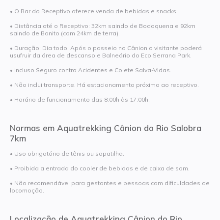
• O Bar do Receptivo oferece venda de bebidas e snacks.
• Distância até o Receptivo: 32km saindo de Bodoquena e 92km
saindo de Bonito (com 24km de terra).
• Duração: Dia todo. Após o passeio no Cânion o visitante poderá
usufruir da área de descanso e Balneário do Eco Serrana Park.
• Incluso Seguro contra Acidentes e Colete Salva-Vidas.
• Não inclui transporte. Há estacionamento próximo ao receptivo.
• Horário de funcionamento das 8:00h às 17:00h.
Normas em Aquatrekking Cânion do Rio Salobra
7km
• Uso obrigatório de tênis ou sapatilha.
• Proibida a entrada do cooler de bebidas e de caixa de som.
• Não recomendável para gestantes e pessoas com dificuldades de
locomoção.
Localização de Aquatrekking Cânion do Rio