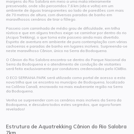
margens do Rio Salobra em meio a uma mata inteiramente
preservada, onde são percorridos 7,6 km (ida e volta) em um
ambiente de águas transparentes ao lado de paredões com mais
de 70 metros de altura, com diversas paradas de banho em
maravilhosos cenários de tirar o fôlego.
Passeio com caminhada de médio grau de dificuldade, em trilha
rústica e que em alguns trechos exige-se caminhar por dentro do rio
(Acqua Trekking), o que torna este passeio ainda mais divertido.
Espirito de aventura em ambiente de pura contemplação com várias
cachoeiras e paradas de banho em lugares incríveis. Surpreenda-se
neste maravilhoso Cânion, único na Serra da Bodoquena.
O Cânion do Rio Salobra encontra-se dentro do Parque Nacional da
Serra da Bodoquena e o atendimento de condução de visitantes
será feito exclusivamente por condutores credenciados pelo ICMBio.
O ECO SERRANA PARK será utilizado como portal de acesso a esta
nova trilha que se encontra no município de Bodoquena, localizado
na Colônia Canaã, encravado na mais exuberante região na Serra
da Bodoquena.
Venha se surpreender com os cenários mais incríveis da Serra da
Bodoquena, e descubra todos estes segredos, que agora foram
revelados!
Estrutura de Aquatrekking Cânion do Rio Salobra
7km