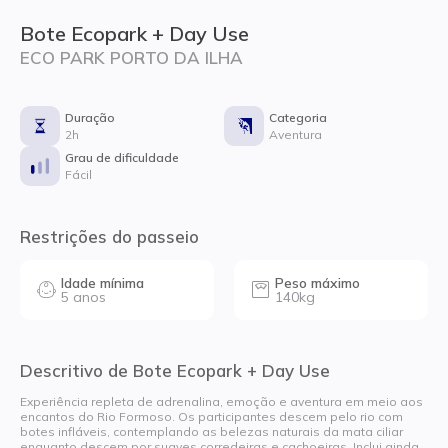
Bote Ecopark + Day Use
ECO PARK PORTO DA ILHA
Duração
Categoria
2h
Aventura
Grau de dificuldade
Fácil
Restrições do passeio
Idade mínima
Peso máximo
5 anos
140kg
Descritivo de Bote Ecopark + Day Use
Experiência repleta de adrenalina, emoção e aventura em meio aos
encantos do Rio Formoso. Os participantes descem pelo rio com
botes infláveis, contemplando as belezas naturais da mata ciliar
enquanto descem por suaves corredeiras e cachoeiras. Inclui ainda