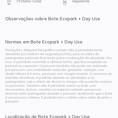
Protetor Solar
Repelente
Observações sobre Bote Ecopark + Day Use
.
Normas em Bote Ecopark + Day Use
Restrições: Máquina fotográfica comum não é permitida nesta
atividade por motivos de segurança (SGS), pois as mãos do
participante precisam ficar livres para a realização da atividade. Por
isso, é permitido somente a câmera GoPro, que fica acoplada ao
peitoral ou capacete. O passeio também não pode ser realizado
por pessoas com mobilidade reduzida, gestante, crianças com
idade inferior à 5 anos, pessoas com cirurgia recente. O consumo de
bebidas alcoólicas é proibido durante as atividades e os
participantes sob o efeito de álcool ou drogas não poderão realizar
os passeios. Também não é permitido entrar no bote com
documentos, bolsas, sacolas ou material cortante que possa
lesionar outro participante durante o passeio, lembrando que o bote
é um passeio coletivo. É proibido tirar o colete salva-vidas durante o
passeio.
Localização de Bote Ecopark + Day Use