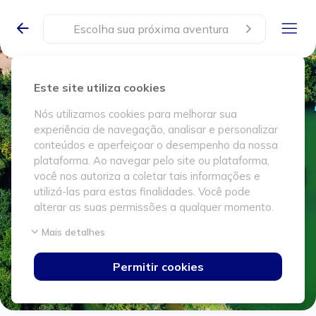
Escolha sua próxima aventura
Este site utiliza cookies
Nós utilizamos cookies para melhorar sua
experiência de navegação, analisar e personalizar
conteúdos e aperfeiçoar o desempenho da nossa
plataforma. Ao navegar pelo site ou plataforma,
você nos autoriza a coletar tais informações e
utilizá-las para estas finalidades. Você pode
alterar as suas permissões a qualquer momento.
Mais detalhes
Permitir cookies